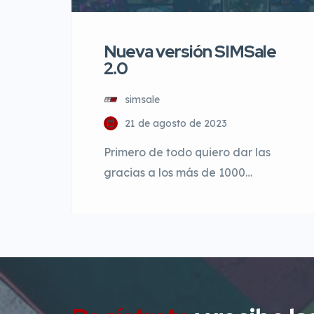
Nueva versión SIMSale
2.0
simsale
21 de agosto de 2023
Primero de todo quiero dar las
gracias a los más de 1000
usuarios que se han registrado
durante estos años, desde que
empezamos en el año 2017, se han
publicado más de 2000 anuncios
y quiero daros las gracias. Soy
consciente que durante el ultimo