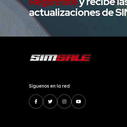
Regístrate
y recibe la
año hemos tenido problemas con
actualizaciones de S
la plataforma, ya que han […]
Síguenos en la red