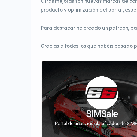
Otras mejoras son nuevas marcas de com
producto y optimización del portal, espe
Para destacar he creado un patreon, par
Gracias a todos los que habéis pasado p