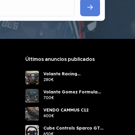
Últimos anuncios publicados
Volante Racing
components rcw sport
280€
Volante Gomez Formula
Pro Elite
700€
VENDO CAMMUS C12
400€
Cube Controls Sparco GT
PRO NUEVO
650€