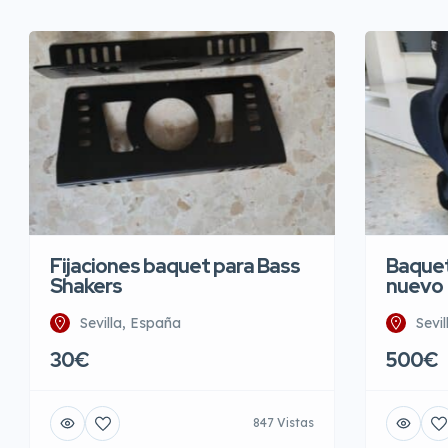
Fijaciones baquet para Bass
Baquet
Shakers
nuevo
Sevilla, España
Sevi
30€
500€
847 Vistas