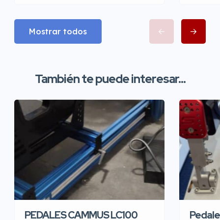
Mostrar todos
También te puede interesar...
PEDALES CAMMUS LC100
Pedale