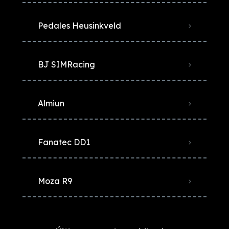
Pedales Heusinkveld
BJ SIMRacing
Almiun
Fanatec DD1
Moza R9