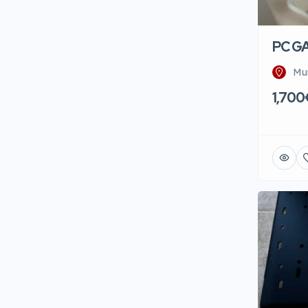
PC G
Mu
1,700