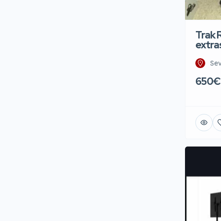
Trak 
extra
Sev
650€