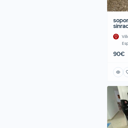
sopor
sinra
Vil
Es
90€