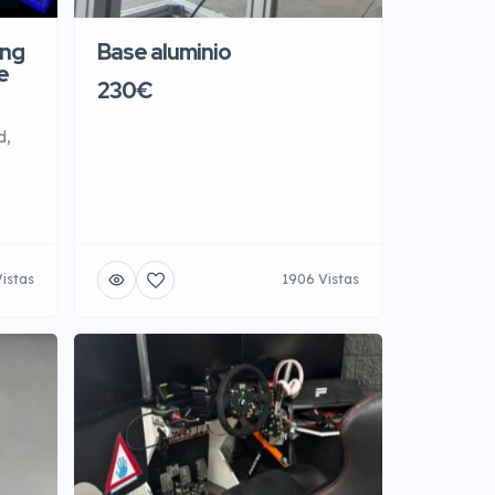
ing
Base aluminio
e
230€
d,
Vistas
1906 Vistas