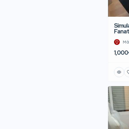
Simul
Fanat
Má
1,00