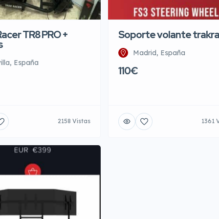
Soporte volante trakr
Racer TR8 PRO +
s
Madrid, España
illa, España
110€
2158 Vistas
1361 