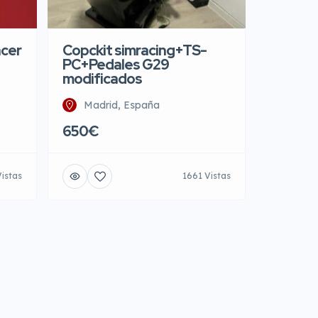
acer
Copckit simracing+TS-
PC+Pedales G29
modificados
Madrid, España
650€
Vistas
1661 Vistas