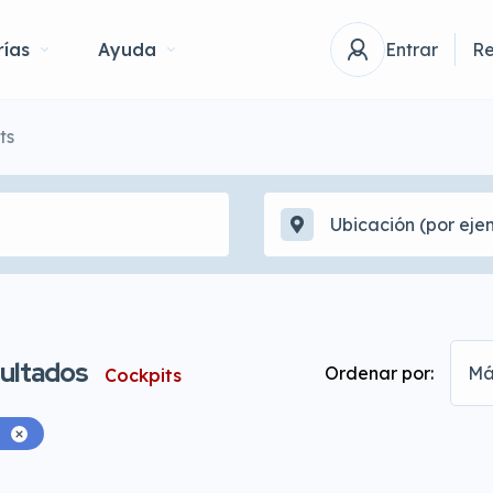
ías
Ayuda
Entrar
Re
ts
ultados
Ordenar por:
Má
Cockpits