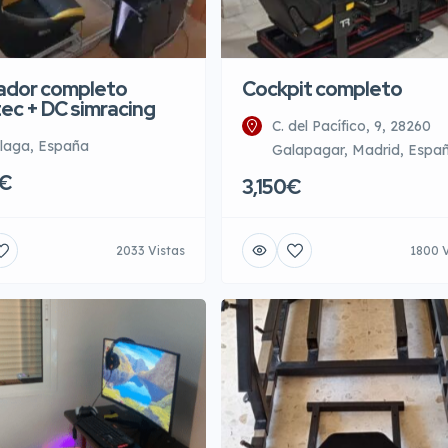
ador completo
Cockpit completo
ec + DC simracing
C. del Pacífico, 9, 28260
laga, España
Galapagar, Madrid, Espa
0€
3,150€
2033 Vistas
1800 V