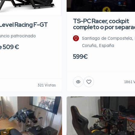
TS-PC Racer, cockpit
Level Racing F-GT
completo o por separ
uncio patrocinado
Santiago de Compostela,
Coruña, España
e 509 €
599€
1861 
321 Vistas