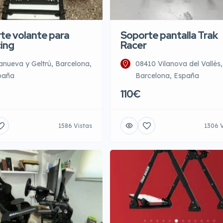
Soporte pantalla Trak
te volante para
Racer
cing
08410 Vilanova del Vallès,
lanueva y Geltrú, Barcelona,
Barcelona, España
paña
110€
1586 Vistas
1306 V