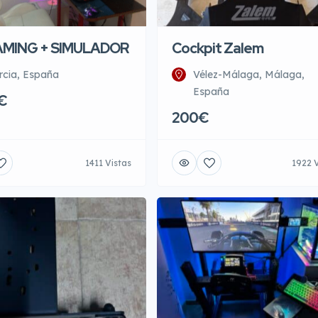
AMING + SIMULADOR
Cockpit Zalem
rcia, España
Vélez-Málaga, Málaga,
España
€
200€
1411 Vistas
1922 