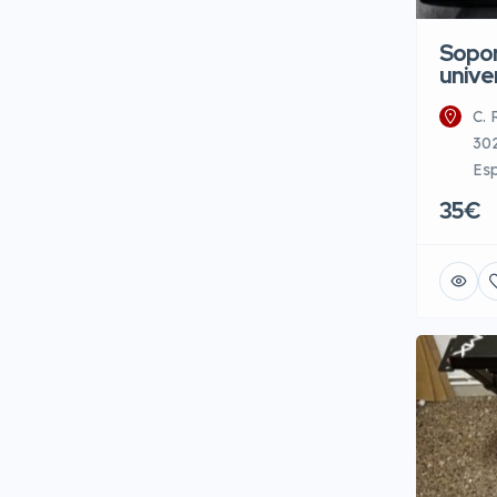
Sopor
unive
C. 
302
Es
35€