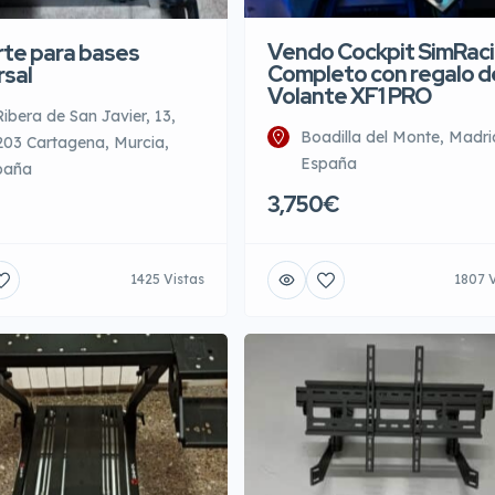
te para bases
Vendo Cockpit SimRac
rsal
Completo con regalo d
Volante XF1 PRO
Ribera de San Javier, 13,
Boadilla del Monte, Madri
03 Cartagena, Murcia,
España
paña
3,750€
1425 Vistas
1807 