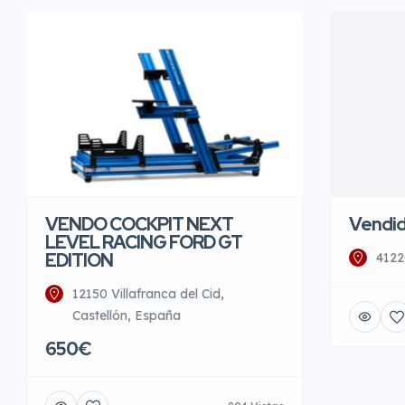
VENDO COCKPIT NEXT
Vendi
LEVEL RACING FORD GT
EDITION
4122
12150 Villafranca del Cid,
Castellón, España
650€