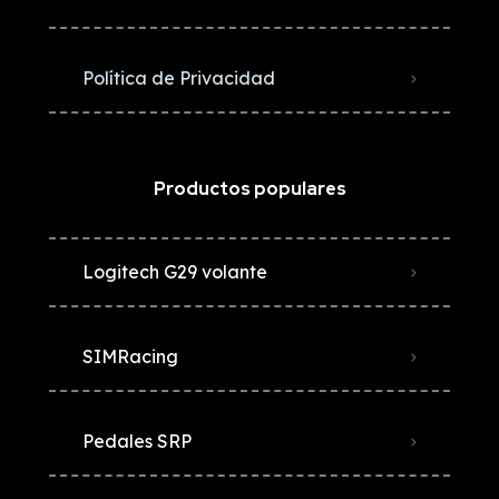
Política de Privacidad
Productos populares
Logitech G29 volante
SIMRacing
Pedales SRP