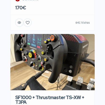
170€
641 Vistas
SF1000 + Thrustmaster TS-XW +
T3PA