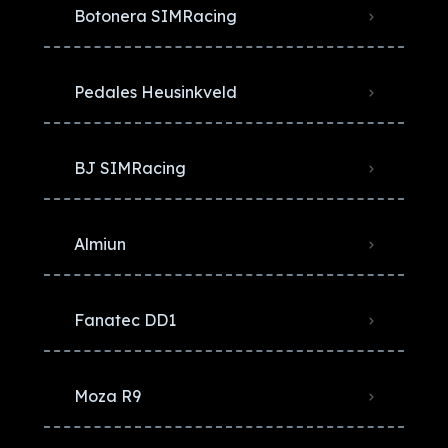
Botonera SIMRacing
Pedales Heusinkveld
BJ SIMRacing
Almiun
Fanatec DD1
Moza R9