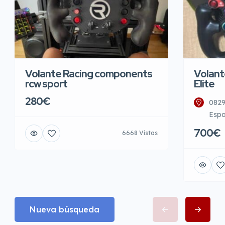
Volante Racing components
Volant
rcw sport
Elite
280€
0829
Esp
700€
6668 Vistas
Nueva búsqueda