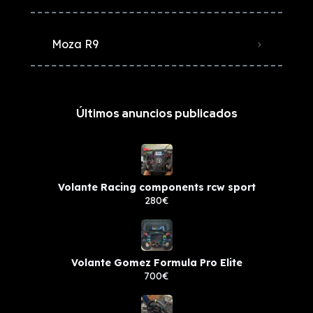
Moza R9
Últimos anuncios publicados
Volante Racing components rcw sport
280€
Volante Gomez Formula Pro Elite
700€