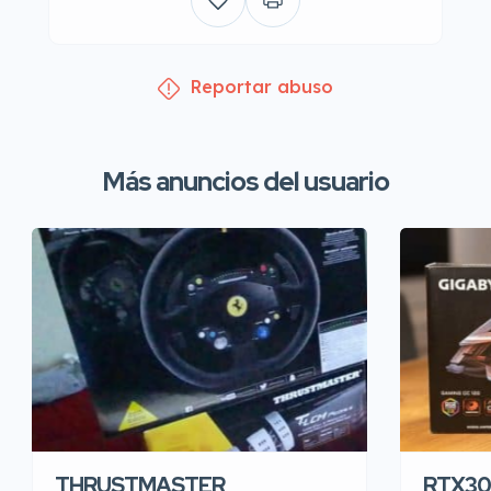
Reportar abuso
Más anuncios del usuario
THRUSTMASTER
RTX30