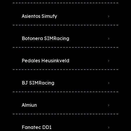
Asientos Simufy
Botonera SIMRacing
Pedales Heusinkveld
BJ SIMRacing
Almiun
Fanatec DD1