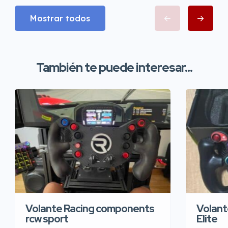
Mostrar todos
También te puede interesar...
Volante Racing components
Volant
rcw sport
Elite