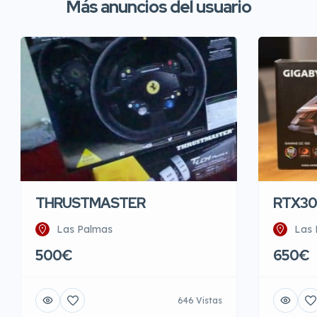
Más anuncios del usuario
THRUSTMASTER
RTX30
Las Palmas
Las 
500€
650€
646 Vistas