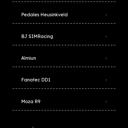
Pedales Heusinkveld
BJ SIMRacing
Almiun
Fanatec DD1
Moza R9