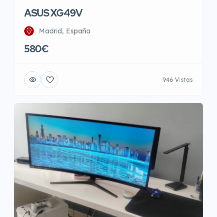
ASUS XG49V
Madrid, España
580€
946 Vistas