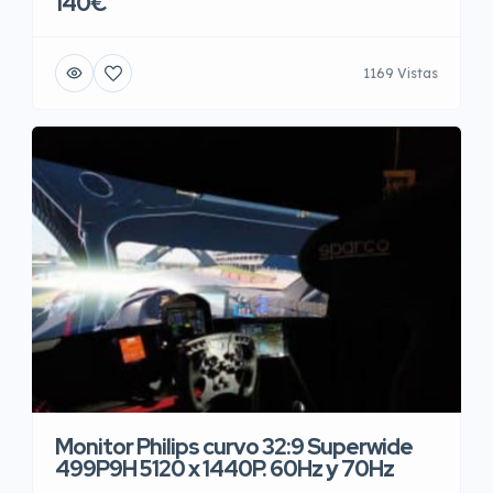
140€
1169 Vistas
Monitor Philips curvo 32:9 Superwide
499P9H 5120 x 1440P. 60Hz y 70Hz