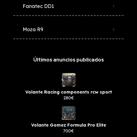
Fanatec DD1
Moza R9
Últimos anuncios publicados
Volante Racing components rcw sport
280€
Volante Gomez Formula Pro Elite
700€