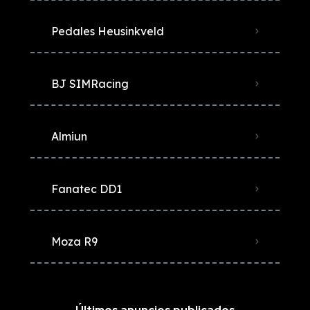
Pedales Heusinkveld
BJ SIMRacing
Almiun
Fanatec DD1
Moza R9