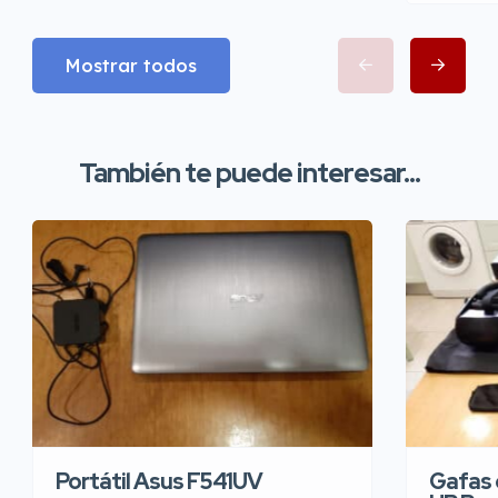
Mostrar todos
También te puede interesar...
Portátil Asus F541UV
Gafas d