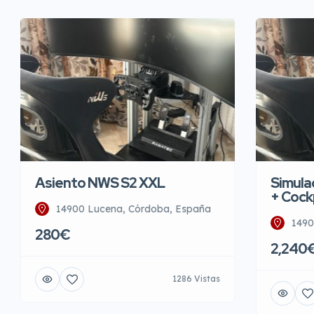
Asiento NWS S2 XXL
Simula
+ Cock
14900 Lucena, Córdoba, España
1490
280€
2,240
1286 Vistas