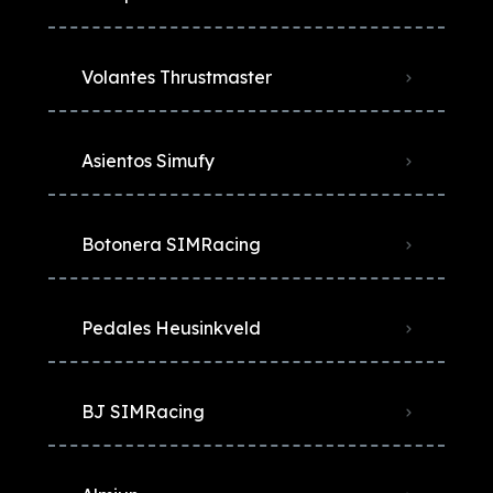
Volantes Thrustmaster
Asientos Simufy
Botonera SIMRacing
Pedales Heusinkveld
BJ SIMRacing