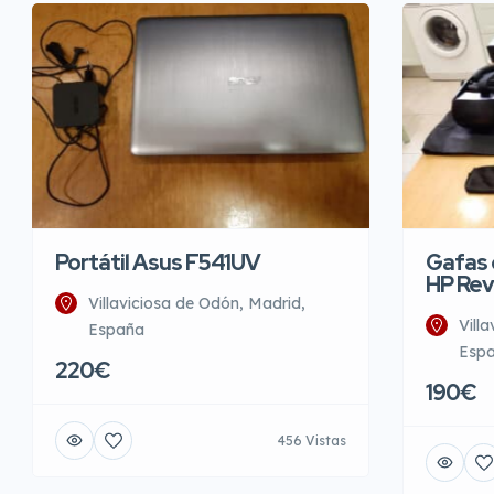
Portátil Asus F541UV
Gafas d
HP Rev
Villaviciosa de Odón, Madrid,
Vill
España
Esp
220€
190€
456 Vistas