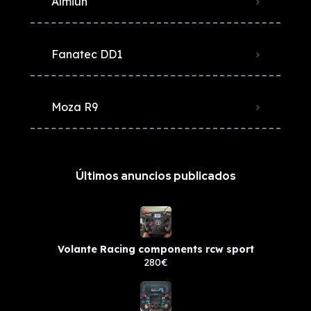
Almiun
Fanatec DD1
Moza R9
Últimos anuncios publicados
Volante Racing components rcw sport
280€