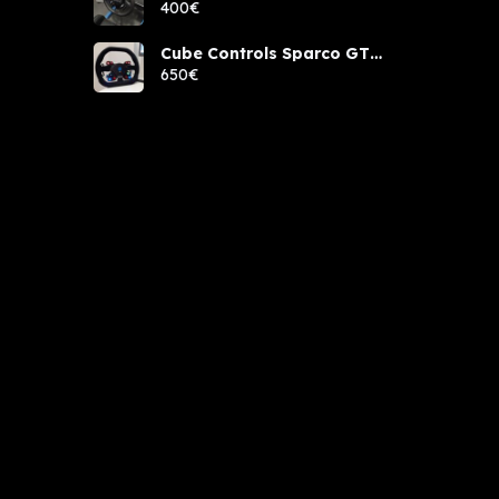
400€
Cube Controls Sparco GT
PRO NUEVO
650€