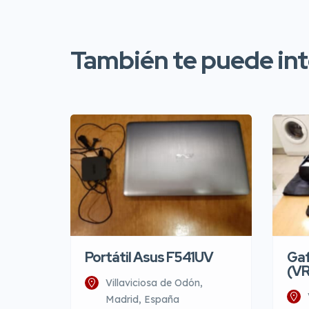
También te puede inte
Portátil Asus F541UV
Gaf
(VR
Villaviciosa de Odón,
Madrid, España