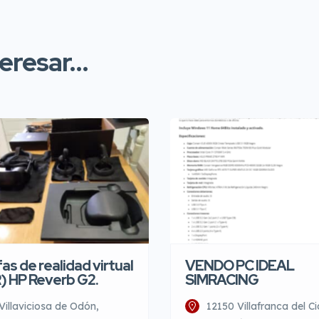
resar...
as de realidad virtual
VENDO PC IDEAL
) HP Reverb G2.
SIMRACING
Villaviciosa de Odón,
12150 Villafranca del Ci