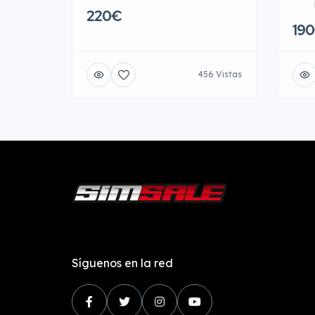
220€
19
456 Vistas
Síguenos en la red