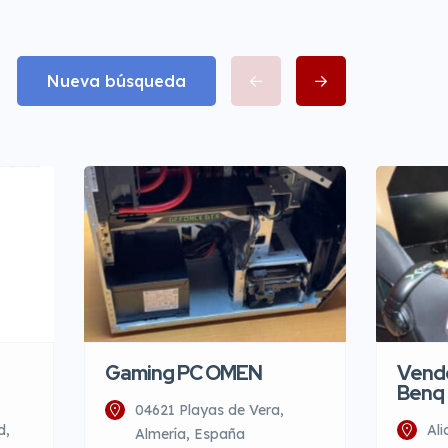
Nueva búsqueda
Gaming PC OMEN
Vendo
Benq
04621 Playas de Vera,
d,
Ali
Almería, España