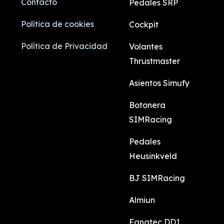
Contacto
Pedales SRP
Política de cookies
Cockpit
Política de Privacidad
Volantes
Thrustmaster
Asientos Simufy
Botonera
SIMRacing
Pedales
Heusinkveld
BJ SIMRacing
Almiun
Fanatec DD1