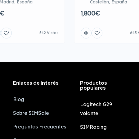
Madrid, España
Castellón, España
0€
1,800€
542 Vistas
643 
Enlaces de interés
Productos
populares
Blog
Logitech G29
Sobre SIMSale
volante
Preguntas Frecuentes
SIMRacing