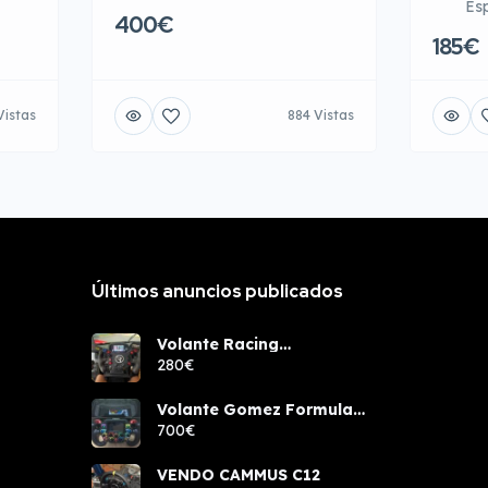
Es
400€
185€
Vistas
884 Vistas
Últimos anuncios publicados
Volante Racing
components rcw sport
280€
Volante Gomez Formula
Pro Elite
700€
VENDO CAMMUS C12