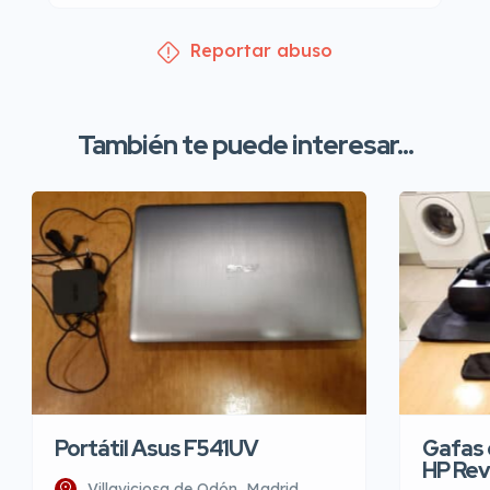
Reportar abuso
También te puede interesar...
Portátil Asus F541UV
Gafas d
HP Rev
Villaviciosa de Odón, Madrid,