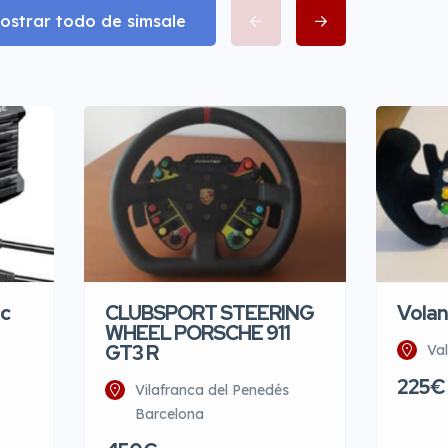
ostrar todo de simsale
c
CLUBSPORT STEERING
Vola
WHEEL PORSCHE 911
GT3 R
Va
225€
Vilafranca del Penedés
Barcelona