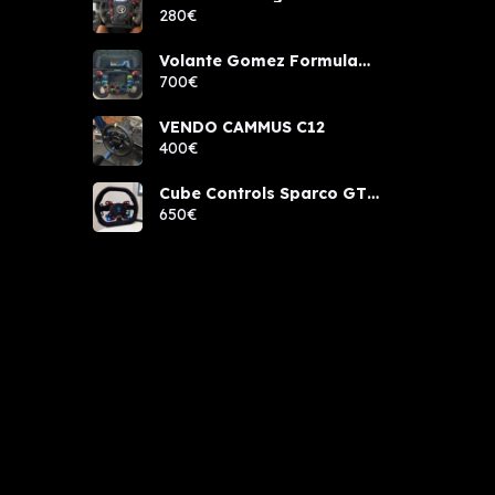
components rcw sport
280€
Volante Gomez Formula
Pro Elite
700€
VENDO CAMMUS C12
400€
Cube Controls Sparco GT
PRO NUEVO
650€