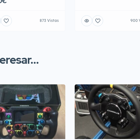
0€
873 Vistas
900 
resar...