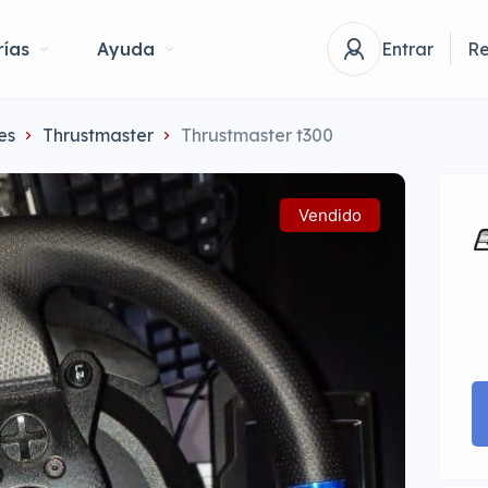
ías
Ayuda
Entrar
Re
es
Thrustmaster
Thrustmaster t300
Vendido