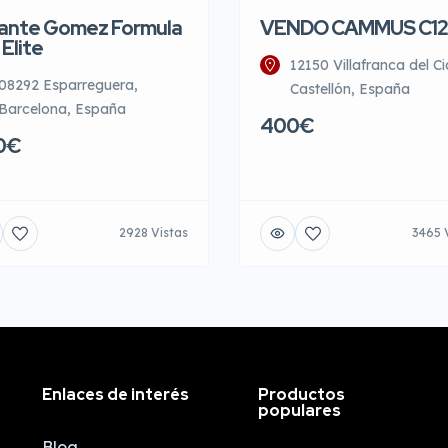
ante Gomez Formula
VENDO CAMMUS C12
 Elite
12150 Villafranca del Ci
08292 Esparreguera,
Castellón, España
Barcelona, España
400€
0€
2928 Vistas
3465 
Enlaces de interés
Productos
populares
Blog