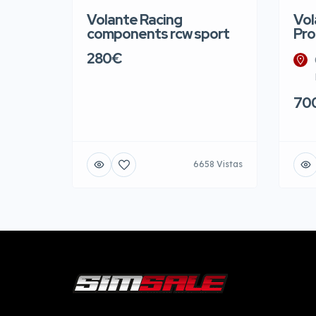
Volante Racing
Vol
components rcw sport
Pro
280€
70
6658 Vistas