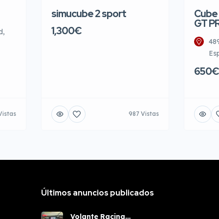
simucube 2 sport
Cube 
GT P
1,300€
d,
48
Es
650€
Vistas
987 Vistas
Últimos anuncios publicados
Volante Racing