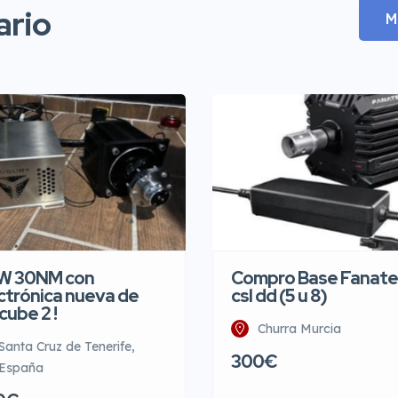
ario
M
W 30NM con
Compro Base Fanate
ctrónica nueva de
csl dd (5 u 8)
cube 2 !
Churra Murcia
Santa Cruz de Tenerife,
300€
España