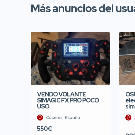
Más anuncios del usu
VENDO VOLANTE
OS
SIMAGIC FX PRO POCO
ele
USO
sim
Cáceres, España
550€