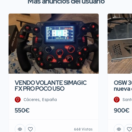
Más anuncios del usuario
VENDO VOLANTE SIMAGIC
OSW 30
FX PRO POCO USO
nueva 
Cáceres, España
Sant
550€
900€
668 Vistas