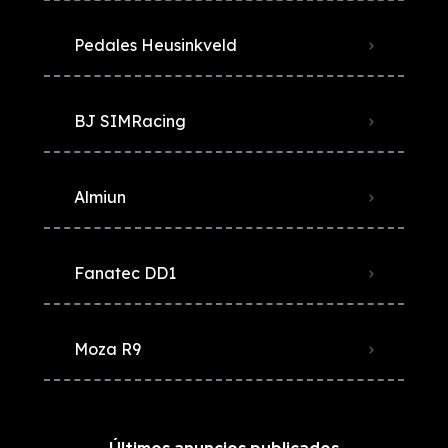
Pedales Heusinkveld
BJ SIMRacing
Almiun
Fanatec DD1
Moza R9