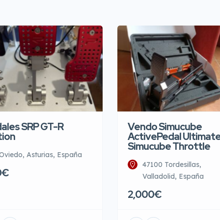
ales SRP GT-R
Vendo Simucube
tion
ActivePedal Ultimate
Simucube Throttle
Oviedo, Asturias, España
47100 Tordesillas,
0€
Valladolid, España
2,000€