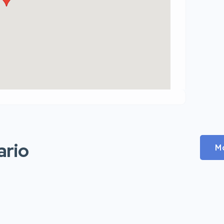
ario
M