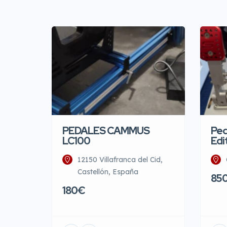
PEDALES CAMMUS
Ped
LC100
Edi
12150 Villafranca del Cid,
Castellón, España
85
180€