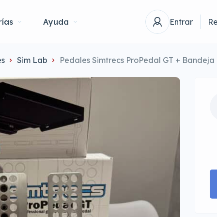
ías
Ayuda
Entrar
Re
es
Sim Lab
Pedales Simtrecs ProPedal GT + Bandeja