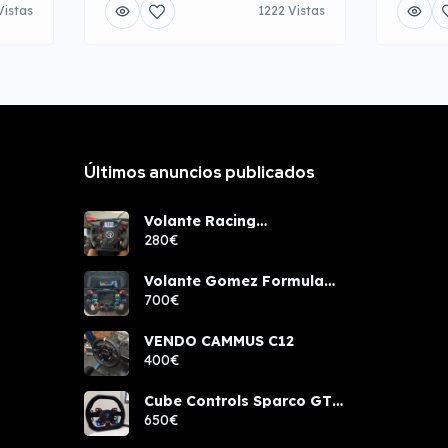
Vistas
1222 Vistas
Últimos anuncios publicados
Volante Racing
components rcw sport
280€
Volante Gomez Formula
Pro Elite
700€
VENDO CAMMUS C12
400€
Cube Controls Sparco GT
PRO NUEVO
650€