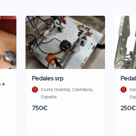
Pedales srp
Pedal
 +
Costa Oriental, Cantabria,
San
España
Es
750€
250€