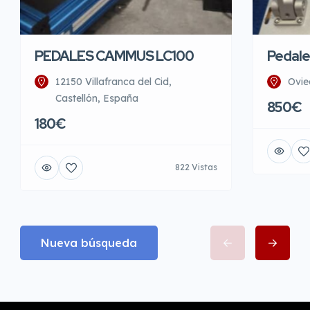
PEDALES CAMMUS LC100
Pedale
12150 Villafranca del Cid,
Ovie
Castellón, España
850€
180€
822 Vistas
Nueva búsqueda