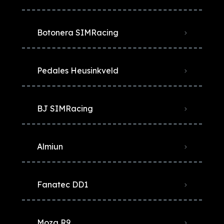
Botonera SIMRacing
Pedales Heusinkveld
BJ SIMRacing
Almiun
Fanatec DD1
Moza R9