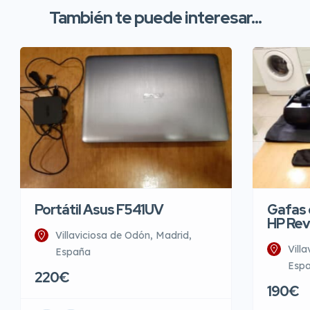
También te puede interesar...
Portátil Asus F541UV
Gafas d
HP Rev
Villaviciosa de Odón, Madrid,
Vill
España
Esp
220€
190€