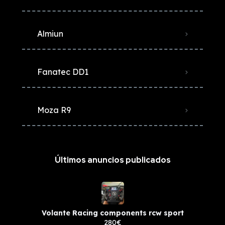
Almiun
Fanatec DD1
Moza R9
Últimos anuncios publicados
Volante Racing components rcw sport
280€