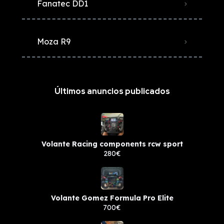
Fanatec DD1
Moza R9
Últimos anuncios publicados
Volante Racing components rcw sport
280€
Volante Gomez Formula Pro Elite
700€