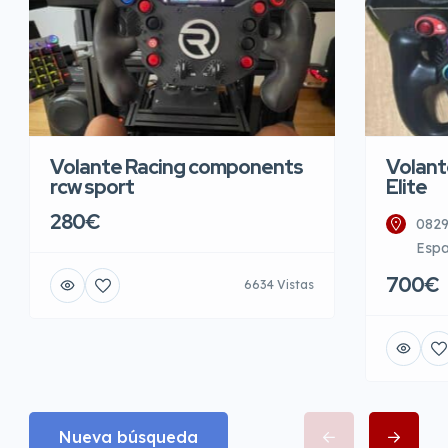
Volante Racing components
Volant
rcw sport
Elite
280€
0829
Esp
700€
6634 Vistas
Nueva búsqueda