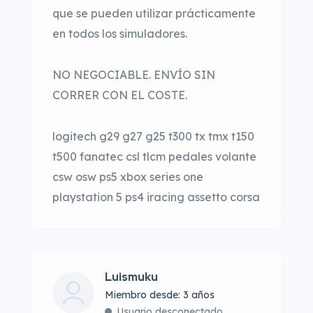
que se pueden utilizar prácticamente
en todos los simuladores.
NO NEGOCIABLE. ENVÍO SIN
CORRER CON EL COSTE.
logitech g29 g27 g25 t300 tx tmx t150
t500 fanatec csl tlcm pedales volante
csw osw ps5 xbox series one
playstation 5 ps4 iracing assetto corsa
Luismuku
Miembro desde: 3 años
Usuario desconectado