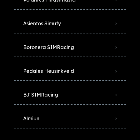
Asientos Simufy
Botonera SIMRacing
Pedales Heusinkveld
BJ SIMRacing
Almiun