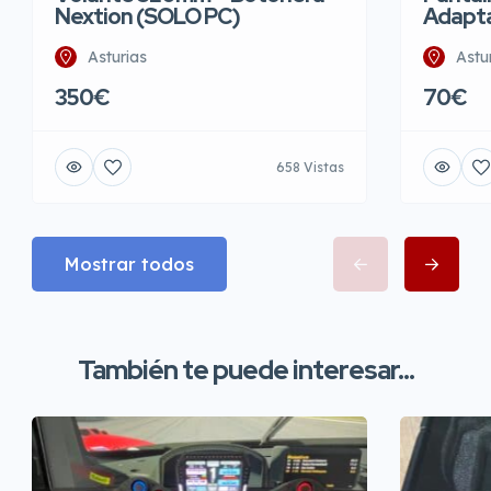
Nextion (SOLO PC)
Adapt
Asturias
Astu
350€
70€
658 Vistas
Mostrar todos
También te puede interesar...