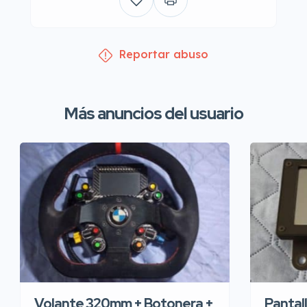
Reportar abuso
Más anuncios del usuario
Volante 320mm + Botonera +
Pantal