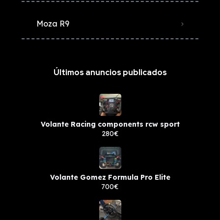
Moza R9
Últimos anuncios publicados
Volante Racing components rcw sport
280€
Volante Gomez Formula Pro Elite
700€