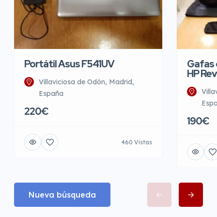
Portátil Asus F541UV
Gafas d
HP Rev
Villaviciosa de Odón, Madrid,
Vill
España
Esp
220€
190€
460 Vistas
Nueva búsqueda