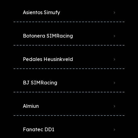
Asientos Simufy
Botonera SIMRacing
Pedales Heusinkveld
BJ SIMRacing
Almiun
Fanatec DD1