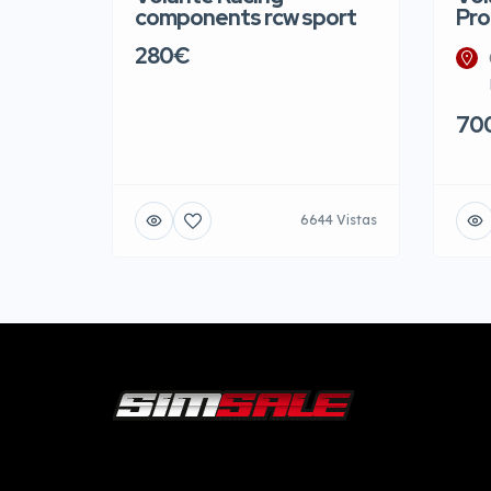
components rcw sport
Pro
280€
70
6644 Vistas