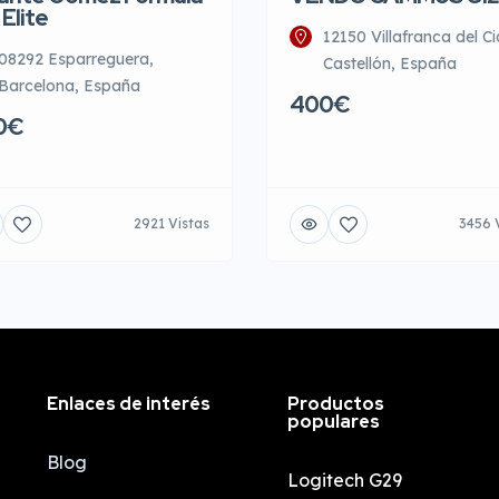
 Elite
12150 Villafranca del Ci
08292 Esparreguera,
Castellón, España
Barcelona, España
400€
0€
2921 Vistas
3456 
Enlaces de interés
Productos
populares
Blog
Logitech G29