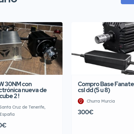
W 30NM con
Compro Base Fanate
ctrónica nueva de
csl dd (5 u 8)
cube 2 !
Churra Murcia
Santa Cruz de Tenerife,
300€
España
0€