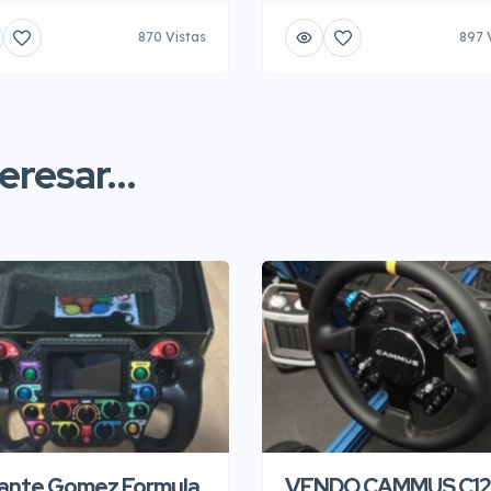
870 Vistas
897 
resar...
ante Gomez Formula
VENDO CAMMUS C12