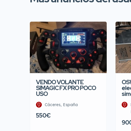
VENDO VOLANTE
OS
SIMAGIC FX PRO POCO
ele
USO
sim
Cáceres, España
550€
90