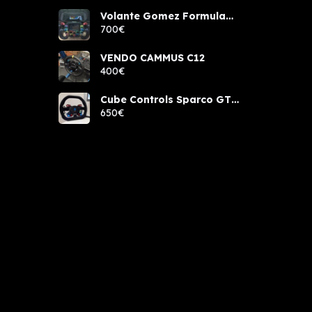
Volante Gomez Formula
Pro Elite
700€
VENDO CAMMUS C12
400€
Cube Controls Sparco GT
PRO NUEVO
650€