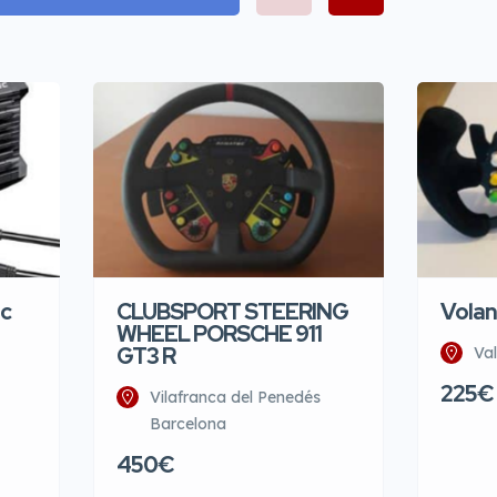
c
CLUBSPORT STEERING
Vola
WHEEL PORSCHE 911
GT3 R
Va
225€
Vilafranca del Penedés
Barcelona
450€