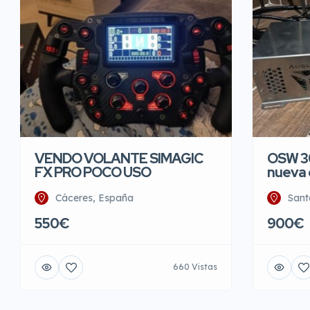
VENDO VOLANTE SIMAGIC
OSW 30
FX PRO POCO USO
nueva 
Cáceres, España
Sant
550€
900€
660 Vistas