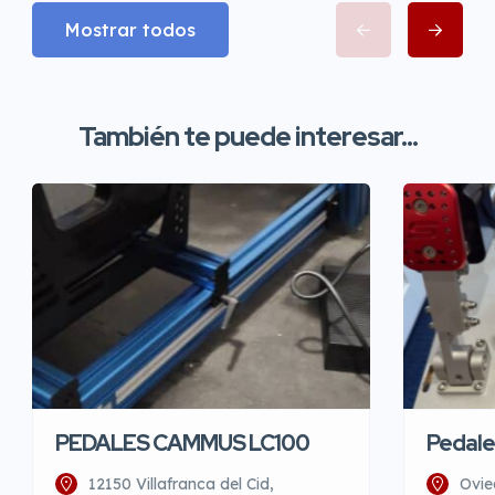
Mostrar todos
También te puede interesar...
PEDALES CAMMUS LC100
Pedale
12150 Villafranca del Cid,
Ovie