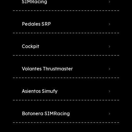
SIMRacing
Pedales SRP
Cockpit
Volantes Thrustmaster
Asientos Simufy
Botonera SIMRacing