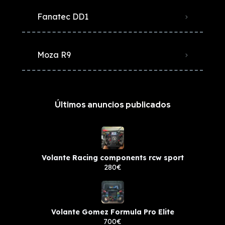
Fanatec DD1
Moza R9
Últimos anuncios publicados
Volante Racing components rcw sport
280€
Volante Gomez Formula Pro Elite
700€