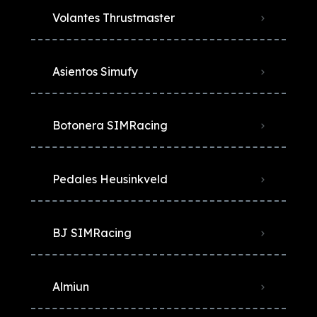
Volantes Thrustmaster
Asientos Simufy
Botonera SIMRacing
Pedales Heusinkveld
BJ SIMRacing
Almiun