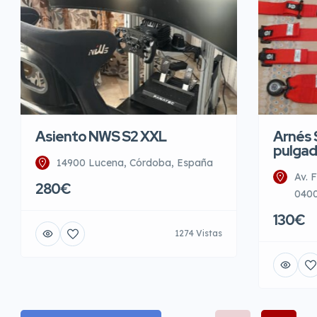
Asiento NWS S2 XXL
Arnés 
pulgad
14900 Lucena, Córdoba, España
Av. 
280€
0400
130€
1274 Vistas