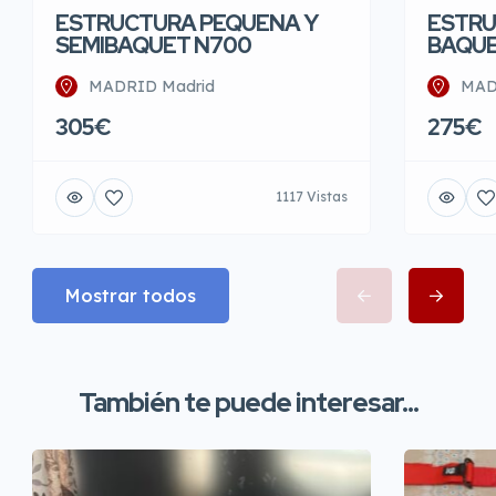
ESTRUCTURA PEQUENA Y
ESTRU
SEMIBAQUET N700
BAQUE
MADRID Madrid
MAD
305€
275€
1117 Vistas
Mostrar todos
También te puede interesar...