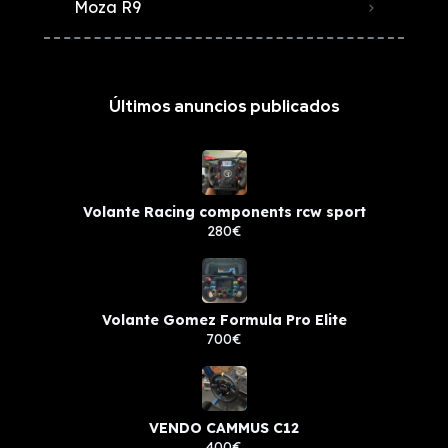
Moza R9
Últimos anuncios publicados
Volante Racing components rcw sport
280€
Volante Gomez Formula Pro Elite
700€
VENDO CAMMUS C12
400€