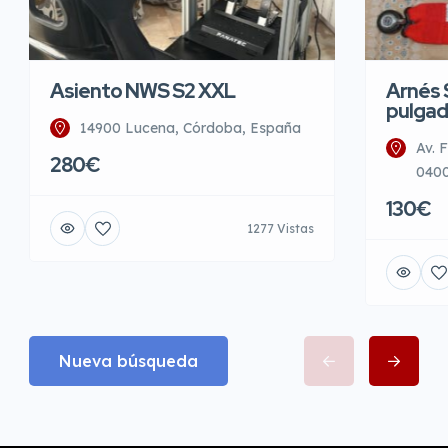
Asiento NWS S2 XXL
Arnés 
pulgad
14900 Lucena, Córdoba, España
Av. 
280€
0400
130€
1277 Vistas
Nueva búsqueda