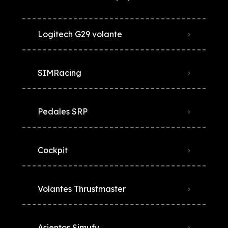
Logitech G29 volante
SIMRacing
Pedales SRP
Cockpit
Volantes Thrustmaster
Asientos Simufy