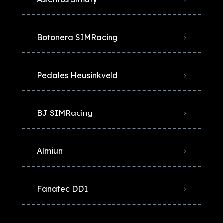
Botonera SIMRacing
Pedales Heusinkveld
BJ SIMRacing
Almiun
Fanatec DD1