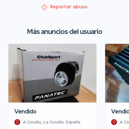
Reportar abuso
Más anuncios del usuario
Vendido
Vendi
A Coruña, La Coruña, España
A Co