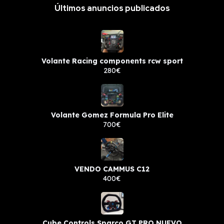
Últimos anuncios publicados
Volante Racing components rcw sport
280€
Volante Gomez Formula Pro Elite
700€
VENDO CAMMUS C12
400€
Cube Controls Sparco GT PRO NUEVO