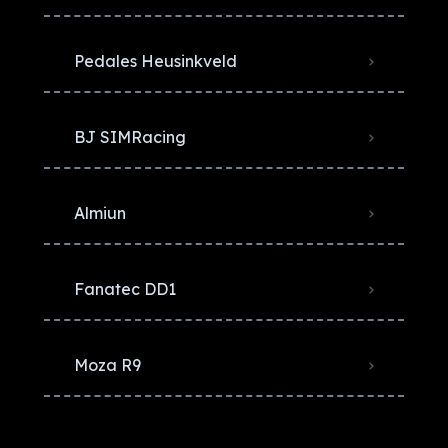
Pedales Heusinkveld
BJ SIMRacing
Almiun
Fanatec DD1
Moza R9