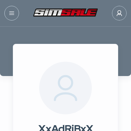
XxAdRiBxX