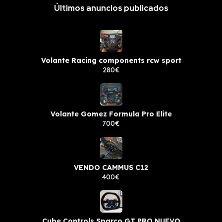
Últimos anuncios publicados
Volante Racing components rcw sport
280€
Volante Gomez Formula Pro Elite
700€
VENDO CAMMUS C12
400€
Cube Controls Sparco GT PRO NUEVO