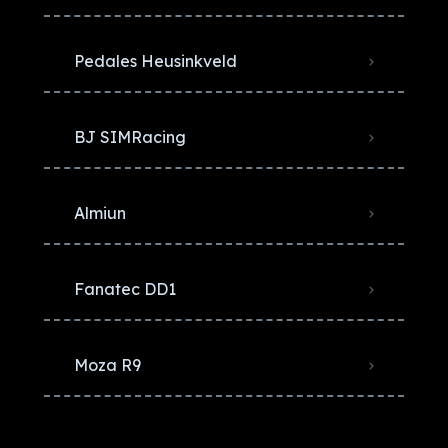
Pedales Heusinkveld
BJ SIMRacing
Almiun
Fanatec DD1
Moza R9