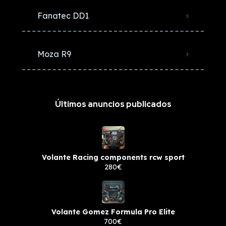
Fanatec DD1
Moza R9
Últimos anuncios publicados
Volante Racing components rcw sport
280€
Volante Gomez Formula Pro Elite
700€