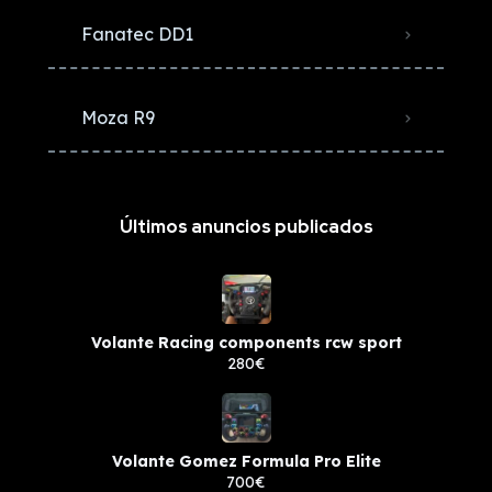
Fanatec DD1
Moza R9
Últimos anuncios publicados
Volante Racing components rcw sport
280€
Volante Gomez Formula Pro Elite
700€