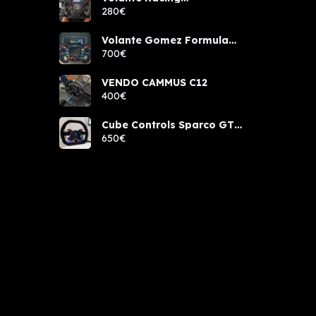
components rcw sport
280€
Volante Gomez Formula
Pro Elite
700€
VENDO CAMMUS C12
400€
Cube Controls Sparco GT
PRO NUEVO
650€