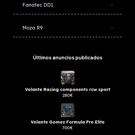
Fanatec DD1
Moza R9
Últimos anuncios publicados
Volante Racing components rcw sport
280€
Volante Gomez Formula Pro Elite
700€