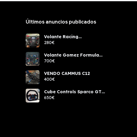
Últimos anuncios publicados
Volante Racing
components rcw sport
280€
Volante Gomez Formula
Pro Elite
700€
VENDO CAMMUS C12
400€
Cube Controls Sparco GT
PRO NUEVO
650€