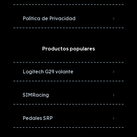
Política de Privacidad
Productos populares
Logitech G29 volante
SIMRacing
Pedales SRP