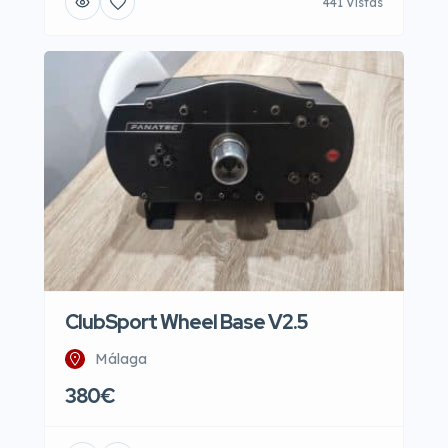
441 Vistas
ClubSport Wheel Base V2.5
Málaga
380€