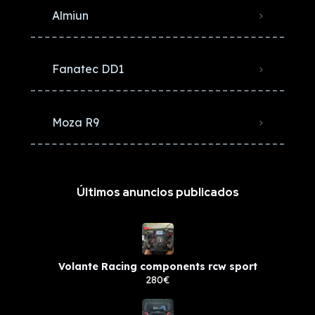
Almiun
Fanatec DD1
Moza R9
Últimos anuncios publicados
Volante Racing components rcw sport
280€