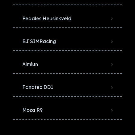
Pedales Heusinkveld
BJ SIMRacing
Almiun
Fanatec DD1
Moza R9