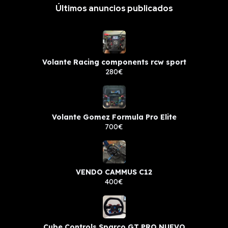
Últimos anuncios publicados
Volante Racing components rcw sport
280€
Volante Gomez Formula Pro Elite
700€
VENDO CAMMUS C12
400€
Cube Controls Sparco GT PRO NUEVO