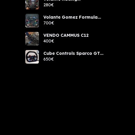
components rcw sport
280€
Volante Gomez Formula
Pro Elite
700€
VENDO CAMMUS C12
400€
Cube Controls Sparco GT
PRO NUEVO
650€