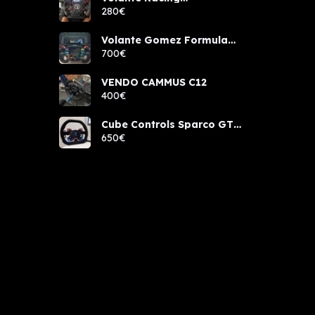
components rcw sport
280€
Volante Gomez Formula
Pro Elite
700€
VENDO CAMMUS C12
400€
Cube Controls Sparco GT
PRO NUEVO
650€