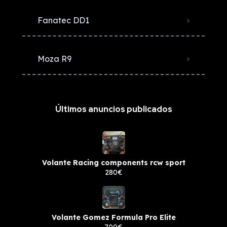
Fanatec DD1
Moza R9
Últimos anuncios publicados
Volante Racing components rcw sport
280€
Volante Gomez Formula Pro Elite