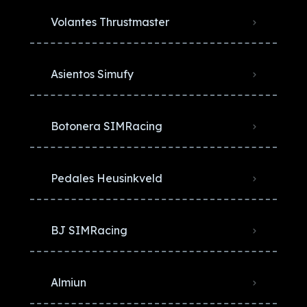
Volantes Thrustmaster
Asientos Simufy
Botonera SIMRacing
Pedales Heusinkveld
BJ SIMRacing
Almiun