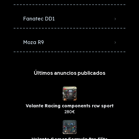
Fanatec DD1
Moza R9
Últimos anuncios publicados
Volante Racing components rcw sport
280€