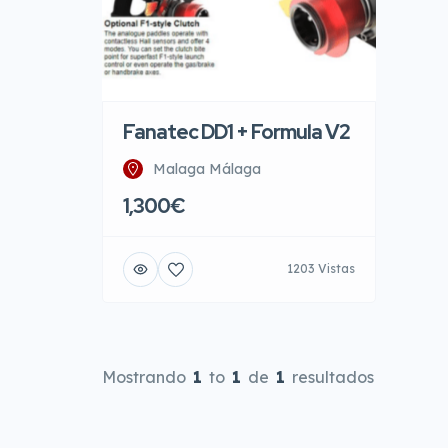
Fanatec DD1 + Formula V2
Malaga Málaga
1,300€
1203 Vistas
Mostrando
1
to
1
de
1
resultados