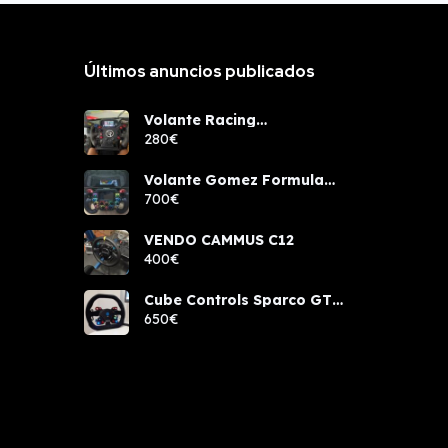
Últimos anuncios publicados
Volante Racing
components rcw sport
280€
Volante Gomez Formula
Pro Elite
700€
VENDO CAMMUS C12
400€
Cube Controls Sparco GT
PRO NUEVO
650€