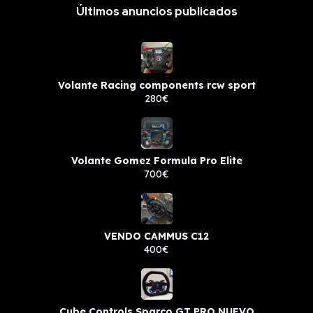
Últimos anuncios publicados
Volante Racing components rcw sport
280€
Volante Gomez Formula Pro Elite
700€
VENDO CAMMUS C12
400€
Cube Controls Sparco GT PRO NUEVO