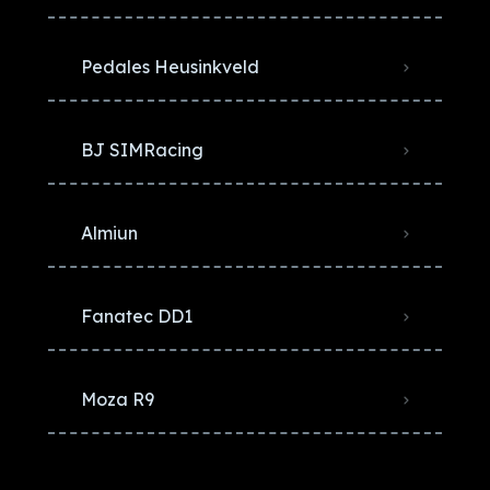
Pedales Heusinkveld
BJ SIMRacing
Almiun
Fanatec DD1
Moza R9