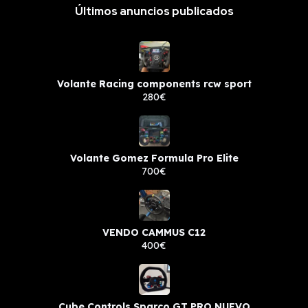
Últimos anuncios publicados
Volante Racing components rcw sport
280€
Volante Gomez Formula Pro Elite
700€
VENDO CAMMUS C12
400€
Cube Controls Sparco GT PRO NUEVO