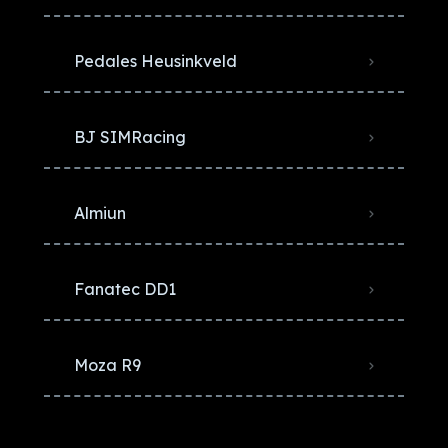
Pedales Heusinkveld
BJ SIMRacing
Almiun
Fanatec DD1
Moza R9