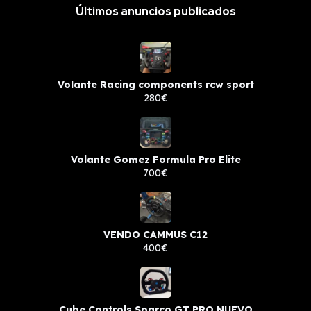
Últimos anuncios publicados
Volante Racing components rcw sport
280€
Volante Gomez Formula Pro Elite
700€
VENDO CAMMUS C12
400€
Cube Controls Sparco GT PRO NUEVO