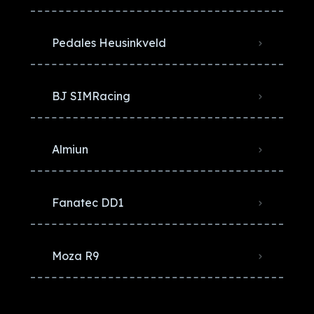
Pedales Heusinkveld
BJ SIMRacing
Almiun
Fanatec DD1
Moza R9