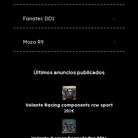
Fanatec DD1
Moza R9
Últimos anuncios publicados
Volante Racing components rcw sport
280€