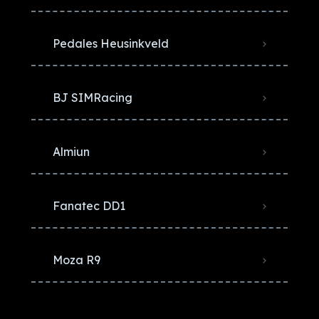
Pedales Heusinkveld
BJ SIMRacing
Almiun
Fanatec DD1
Moza R9