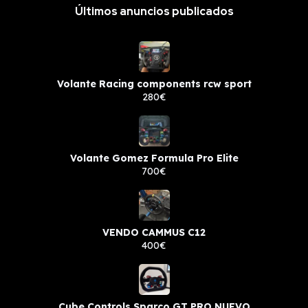
Últimos anuncios publicados
Volante Racing components rcw sport
280€
Volante Gomez Formula Pro Elite
700€
VENDO CAMMUS C12
400€
Cube Controls Sparco GT PRO NUEVO