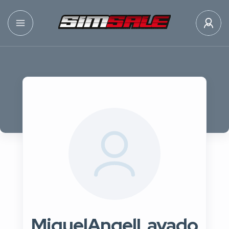
MiguelAngelLavado