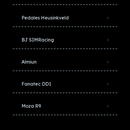
Pedales Heusinkveld
BJ SIMRacing
Almiun
Fanatec DD1
Moza R9