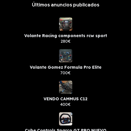
Últimos anuncios publicados
Volante Racing components rcw sport
280€
Volante Gomez Formula Pro Elite
700€
VENDO CAMMUS C12
400€
Cube Controls Sparco GT PRO NUEVO