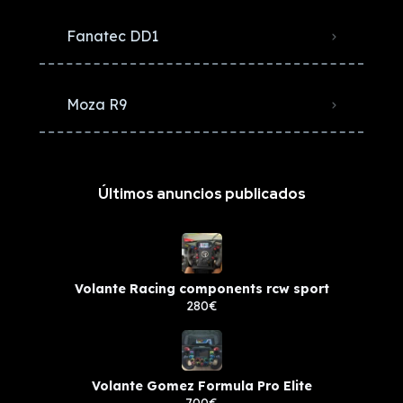
Fanatec DD1
Moza R9
Últimos anuncios publicados
Volante Racing components rcw sport
280€
Volante Gomez Formula Pro Elite