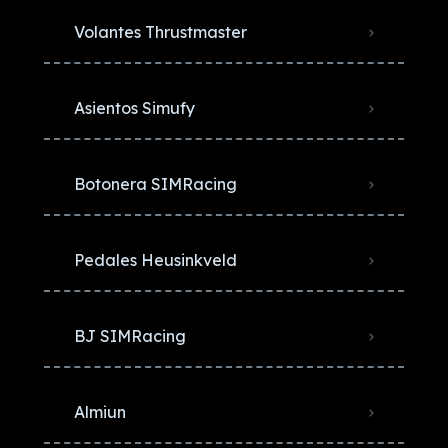
Volantes Thrustmaster
Asientos Simufy
Botonera SIMRacing
Pedales Heusinkveld
BJ SIMRacing
Almiun