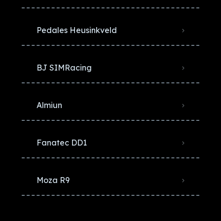
Pedales Heusinkveld
BJ SIMRacing
Almiun
Fanatec DD1
Moza R9