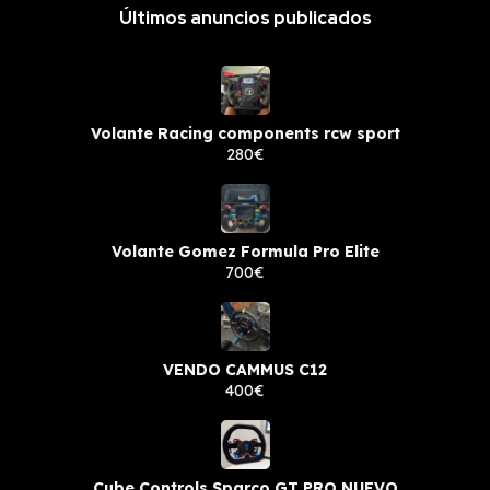
Últimos anuncios publicados
Volante Racing components rcw sport
280€
Volante Gomez Formula Pro Elite
700€
VENDO CAMMUS C12
400€
Cube Controls Sparco GT PRO NUEVO