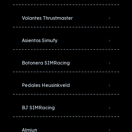
Volantes Thrustmaster
Asientos Simufy
Botonera SIMRacing
Pedales Heusinkveld
BJ SIMRacing
Almiun