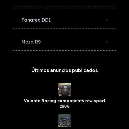
Fanatec DD1
Moza R9
Últimos anuncios publicados
Volante Racing components rcw sport
280€