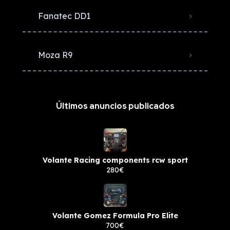
Fanatec DD1
Moza R9
Últimos anuncios publicados
Volante Racing components rcw sport
280€
Volante Gomez Formula Pro Elite
700€