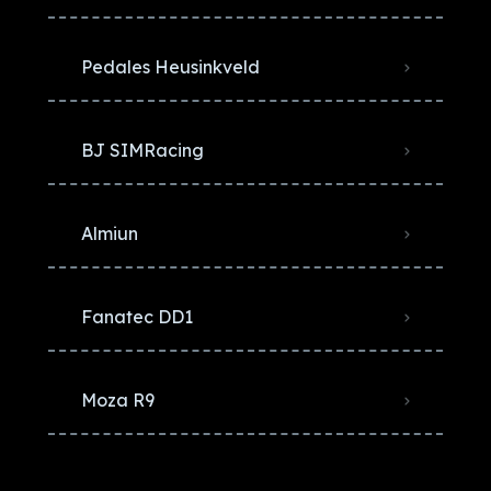
Pedales Heusinkveld
BJ SIMRacing
Almiun
Fanatec DD1
Moza R9