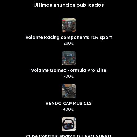
Últimos anuncios publicados
Volante Racing components rcw sport
280€
Volante Gomez Formula Pro Elite
700€
VENDO CAMMUS C12
400€
Cube Controls Sparco GT PRO NUEVO