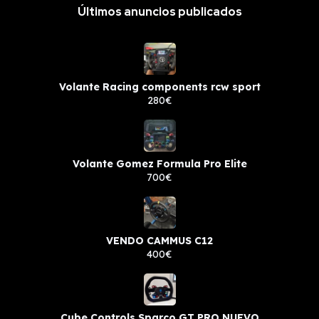
Últimos anuncios publicados
Volante Racing components rcw sport
280€
Volante Gomez Formula Pro Elite
700€
VENDO CAMMUS C12
400€
Cube Controls Sparco GT PRO NUEVO