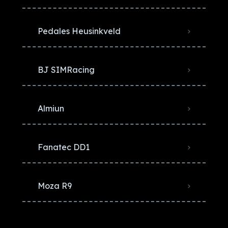
Pedales Heusinkveld
BJ SIMRacing
Almiun
Fanatec DD1
Moza R9